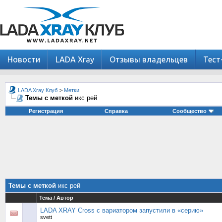
Новости
LADA Xray
Отзывы владельцев
Тест
LADA Xray Клуб
>
Метки
Темы с меткой
икс рей
Регистрация
Справка
Сообщество
Темы с меткой
икс рей
Тема / Автор
LADA XRAY Cross с вариатором запустили в «серию»
svett