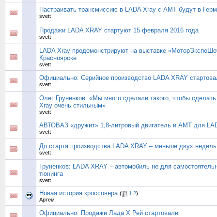
Настраивать трансмиссию в LADA Xray с АМТ будут в Гер
svett
Продажи LADA XRAY стартуют 15 февраля 2016 года
svett
LADA Xray продемонстрируют на выставке «МоторЭкспоШо
Красноярске
svett
Официально: Серийное производство LADA XRAY стартова
svett
Олег Груненков: «Мы много сделали такого, чтобы сделат
Xray очень стильным»
svett
АВТОВАЗ «дружит» 1,8-литровый двигатель и АМТ для LA
svett
До старта производства LADA XRAY – меньше двух недель
svett
Груненков: LADA XRAY – автомобиль не для самостоятель
тюнинга
svett
Новая история кроссовера
(
1
2
)
Артем
Официально: Продажи Лада Х Рей стартовали