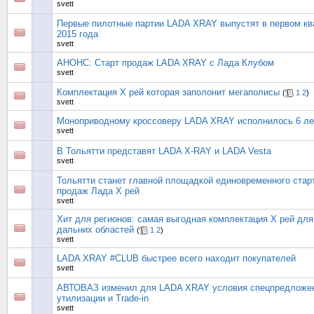
svett
Первые пилотные партии LADA XRAY выпустят в первом кв
2015 года
svett
АНОНС: Старт продаж LADA XRAY с Лада Клубом
svett
Комплектация X рей которая заполонит мегаполисы
(
1
2
)
svett
Моноприводному кроссоверу LADA XRAY исполнилось 6 ле
svett
В Тольятти представят LADA X-RAY и LADA Vesta
svett
Тольятти станет главной площадкой единовременного стар
продаж Лада X рей
svett
Хит для регионов: самая выгодная комплектация X рей для
дальних областей
(
1
2
)
svett
LADA XRAY #CLUB быстрее всего находит покупателей
svett
АВТОВАЗ изменил для LADA XRAY условия спецпредложе
утилизации и Trade-in
svett