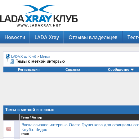
Новости
LADA Xray
Отзывы владельцев
Тест
LADA Xray Клуб
>
Метки
Темы с меткой
интервью
Регистрация
Справка
Сообщество
Темы с меткой
интервью
Тема / Автор
Эксклюзивное интервью Олега Груненкова для официальног
Клуба. Видео
svett