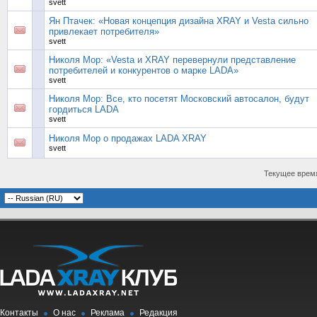
svett
Ян Птачек: «Новая концепция дизайна XRAY и Vesta сильно
привлекает потребителя»
svett
Николя Мор: «Vesta и ХRAY перевернули представление
потребителей и конкурентов о марке LADA»
svett
Николя Мор: Все, кто посетят Московский автосалон, будут
гордиться LADA
svett
Николя Мор о продажах LADA XRAY
svett
Текущее врем
Контакты
О нас
Реклама
Редакция