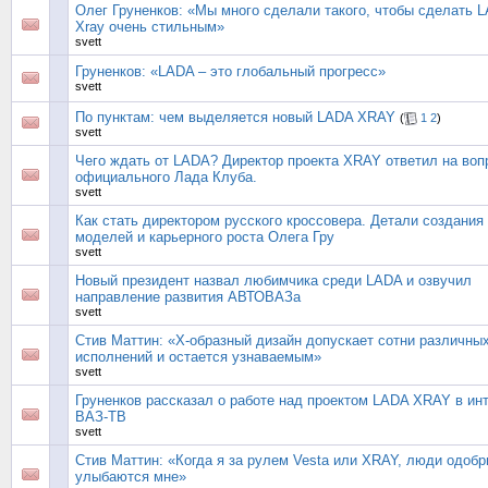
Олег Груненков: «Мы много сделали такого, чтобы сделать 
Xray очень стильным»
svett
Груненков: «LADA – это глобальный прогресс»
svett
По пунктам: чем выделяется новый LADA XRAY
(
1
2
)
svett
Чего ждать от LADA? Директор проекта XRAY ответил на воп
официального Лада Клуба.
svett
Как стать директором русского кроссовера. Детали создания
моделей и карьерного роста Олега Гру
svett
Новый президент назвал любимчика среди LADA и озвучил
направление развития АВТОВАЗа
svett
Стив Маттин: «Х-образный дизайн допускает сотни различны
исполнений и остается узнаваемым»
svett
Груненков рассказал о работе над проектом LADA XRAY в ин
ВАЗ-ТВ
svett
Стив Маттин: «Когда я за рулем Vesta или XRAY, люди одоб
улыбаются мне»