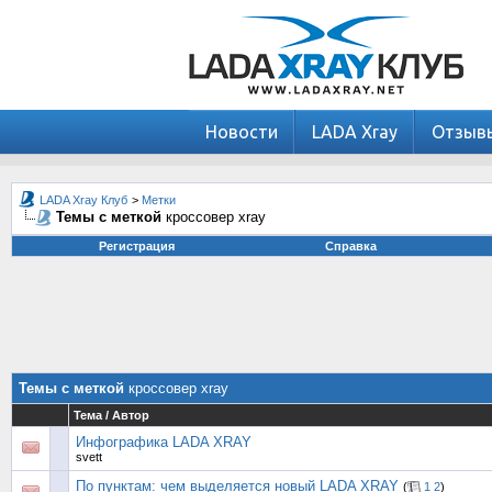
Новости
LADA Xray
Отзыв
LADA Xray Клуб
>
Метки
Темы с меткой
кроссовер xray
Регистрация
Справка
Темы с меткой
кроссовер xray
Тема / Автор
Инфографика LADA XRAY
svett
По пунктам: чем выделяется новый LADA XRAY
(
1
2
)