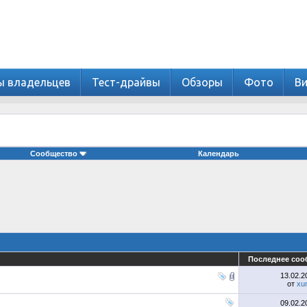
ы владельцев
Тест-драйвы
Обзоры
Фото
В
Сообщество
Календарь
Последнее соо
13.02.
от
xu
09.02.