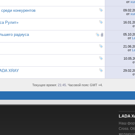
от
xu
среди конкурентов
09.02.
от
xu
са Рулит»
16.01.
о
льшего радиуса
05.10.
от
L
21.06.
от
L
10.05.
о
LADA XRAY
29.02.
о
Текущее время:
21:45
. Часовой пояс GMT +4.
LADA X
Наш фору
Cross. О
желающий