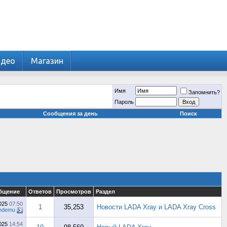
идео
Магазин
Имя
Запомнить?
Пароль
Сообщения за день
Поиск
бщение
Ответов
Просмотров
Раздел
2025
07:50
1
35,253
Новости LADA Xray и LADA Xray Cross
ndemu
2025
14:54