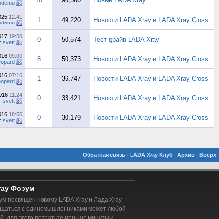
10
98,560
Новый LADA Xray
ndemu
2025
12:41
1
49,220
Новости LADA Xray и LADA Xray Cross
ndemu
2017
19:50
0
50,574
Тест-драйв LADA Xray
т
svett
2016
09:00
8
50,373
Новости LADA Xray и LADA Xray Cross
eopard
2016
07:16
1
36,747
Новости LADA Xray и LADA Xray Cross
eopard
2016
11:24
0
33,421
Новости LADA Xray и LADA Xray Cross
т
svett
2016
18:56
0
30,179
Новости LADA Xray и LADA Xray Cross
т
svett
Обратная связь
-
LADA Xray Клуб
-
Архив
-
Вверх
ray Форум
м посвящен новому LADA Xray и Лада Xray
бщаться с единомышленниками может любой
, для этого потратьте меньше минуты и