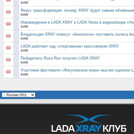
svett
Фокус трансформации: почему XRAY будет самым объёмным 
svett
Нововведения в LADA XRAY и LADA Vesta в видеообзоре «Ли
svett
Владельцам XRAY помогут «безопасно» поставить колеса бо
svett
LADA работает над «спортивным» кроссовером XRAY
svett
Победитель Rosa Run получил LADA XRAY
svett
Участники фестиваля «Жигулевское море» высоко оценили 
svett