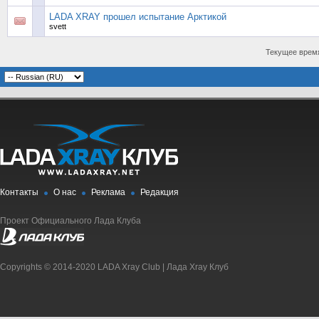
LADA XRAY прошел испытание Арктикой
svett
Текущее врем
Контакты
О нас
Реклама
Редакция
Проект Официального Лада Клуба
Copyrights © 2014-2020 LADA Xray Club | Лада Xray Клуб