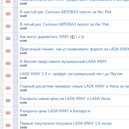
svett
В шестой раз: Сколько АВТОВАЗ просит за Икс Рей
svett
В пятый раз: Сколько АВТОВАЗ просит за Икс Рей
svett
Как могут доработать XRAY
(
1
2
3
)
svett
Практичный тюнинг: как устанавливать фаркоп на LADA XRA
svett
В Москве представили музыкальный LADA XRAY
svett
LADA XRAY 1.8 л. пройдёт экстремальный тест до Якутии
svett
Главный десантник проверил новые LADA XRAY и Vesta на п
svett
Раскрыты новые цены на LADA XRAY и LADA Vesta
svett
Раскрыты цены LADA XRAY в Беларуси
svett
Первые покупатели получили LADA XRAY 1.8 литра
svett