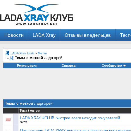
Новости
LADA Xray
Отзывы владельцев
Тест
LADA Xray Клуб
>
Метки
Темы с меткой
лада хрей
Регистрация
Справка
Сообщество
Темы с меткой
лада хрей
Тема / Автор
LADA XRAY #CLUB быстрее всего находит покупателей
svett
Покупателям LADA XRAY предоставят персонального менед