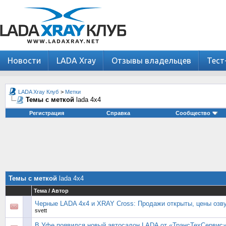
Новости
LADA Xray
Отзывы владельцев
Тест
LADA Xray Клуб
>
Метки
Темы с меткой
lada 4x4
Регистрация
Справка
Сообщество
Темы с меткой
lada 4x4
Тема / Автор
Черные LADA 4x4 и XRAY Cross: Продажи открыты, цены озв
svett
В Уфе появился новый автосалон LADA от «ТрансТехСервис