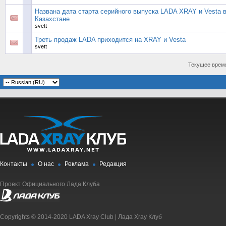
Названа дата старта серийного выпуска LADA XRAY и Vesta 
Казахстане
svett
Треть продаж LADA приходится на XRAY и Vesta
svett
Текущее врем
Контакты
О нас
Реклама
Редакция
Проект Официального Лада Клуба
Copyrights © 2014-2020 LADA Xray Club | Лада Xray Клуб