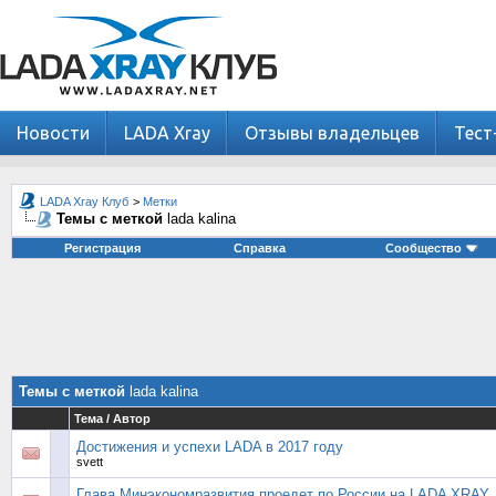
Новости
LADA Xray
Отзывы владельцев
Тест
LADA Xray Клуб
>
Метки
Темы с меткой
lada kalina
Регистрация
Справка
Сообщество
Темы с меткой
lada kalina
Тема / Автор
Достижения и успехи LADA в 2017 году
svett
Глава Минэкономразвития проедет по России на LADA XRAY