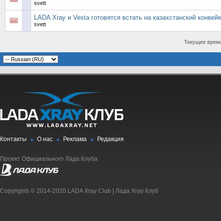
svett
LADA Xray и Vesta готовятся встать на казахстанский конвей
svett
Текущее врем
Контакты
О нас
Реклама
Редакция
Проект Официального Лада Клуба
Copyrights © 2014-2020 LADA Xray Club | Лада Xray Клуб