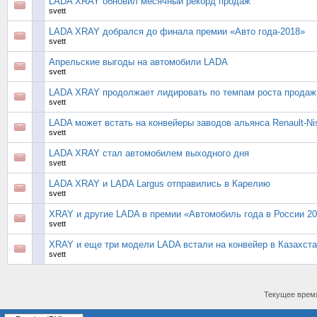
LADA XRAY обновил месячный рекорд продаж
svett
LADA XRAY добрался до финала премии «Авто года-2018»
svett
Апрельские выгоды на автомобили LADA
svett
LADA XRAY продолжает лидировать по темпам роста продаж
svett
LADA может встать на конвейеры заводов альянса Renault-Ni
svett
LADA XRAY стал автомобилем выходного дня
svett
LADA ХRAY и LADA Largus отправились в Карелию
svett
XRAY и другие LADA в премии «Автомобиль года в России 2
svett
XRAY и еще три модели LADA встали на конвейер в Казахст
svett
Текущее врем