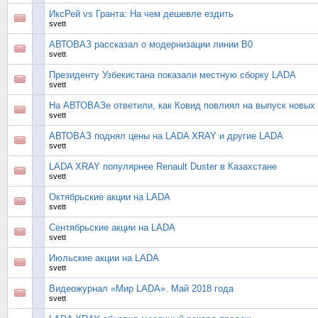
ИксРей vs Гранта: На чем дешевле ездить
svett
АВТОВАЗ рассказал о модернизации линии В0
svett
Президенту Узбекистана показали местную сборку LADA
svett
На АВТОВАЗе ответили, как Ковид повлиял на выпуск новых
svett
АВТОВАЗ поднял цены на LADA XRAY и другие LADA
svett
LADA XRAY популярнее Renault Duster в Казахстане
svett
Октябрьские акции на LADA
svett
Сентябрьские акции на LADA
svett
Июльские акции на LADA
svett
Видеожурнал «Мир LADA». Май 2018 года
svett