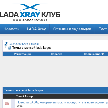
Новости
LADA Xray
Отзывы владельцев
Тест
LADA Xray Клуб
>
Метки
Темы с меткой
lada largus
Регистрация
Справка
Сообщество
Темы с меткой
lada largus
Тема / Автор
Новости LADA, которые вы могли пропустить в новогодние п
svett