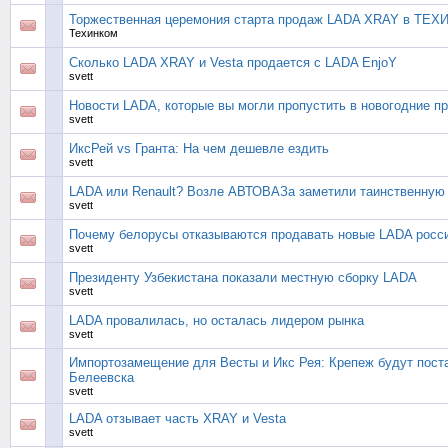
Торжественная церемония старта продаж LADA XRAY в ТЕ
Техинком
Сколько LADA XRAY и Vesta продается с LADA EnjoY
svett
Новости LADA, которые вы могли пропустить в новогодние п
svett
ИксРей vs Гранта: На чем дешевле ездить
svett
LADA или Renault? Возле АВТОВАЗа заметили таинственную
svett
Почему белорусы отказываются продавать новые LADA росс
svett
Президенту Узбекистана показали местную сборку LADA
svett
LADA провалилась, но осталась лидером рынка
svett
Импортозамещение для Весты и Икс Рея: Крепеж будут пост
Белеевска
svett
LADA отзывает часть XRAY и Vesta
svett