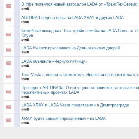
В Уфе появился новый автосалон LADA от «ТрансТехСервис
svett
АВТОВАЗ поднял цены на LADA XRAY и другие LADA
svett
Семейные выходные: Тест-драйв семейства LADA Cross от Л
Клуба
svett
LADA Ижевск приглашает на День открытых дверей
svett
LADA объявила «Черную пятницу»
svett
Тест Vesta с новым «автоматом». Японская прокачка флагм
svett
Президент АВТОВАЗа: О выпущенных новинках, авторынке с
перспективных проектах LADA
svett
LADA XRAY и LADA Vesta представили в Димитровграде
svett
XRAY будет самым «прокаченным» из LADA
svett