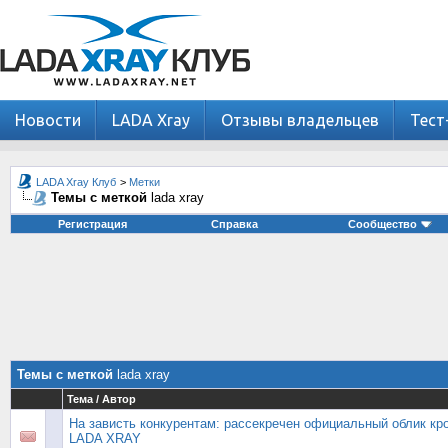
Новости
LADA Xray
Отзывы владельцев
Тест
LADA Xray Клуб
>
Метки
Темы с меткой
lada xray
Регистрация
Справка
Сообщество
Темы с меткой
lada xray
Тема / Автор
На зависть конкурентам: рассекречен официальный облик кр
LADA XRAY