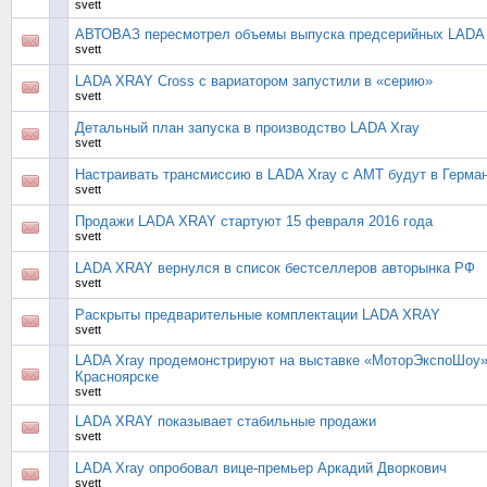
svett
АВТОВАЗ пересмотрел объемы выпуска предсерийных LADA 
svett
LADA XRAY Cross с вариатором запустили в «серию»
svett
Детальный план запуска в производство LADA Xray
svett
Настраивать трансмиссию в LADA Xray с АМТ будут в Герма
svett
Продажи LADA XRAY стартуют 15 февраля 2016 года
svett
LADA XRAY вернулся в список бестселлеров авторынка РФ
svett
Раскрыты предварительные комплектации LADA XRAY
svett
LADA Xray продемонстрируют на выставке «МоторЭкспоШоу»
Красноярске
svett
LADA XRAY показывает стабильные продажи
svett
LADA Xray опробовал вице-премьер Аркадий Дворкович
svett