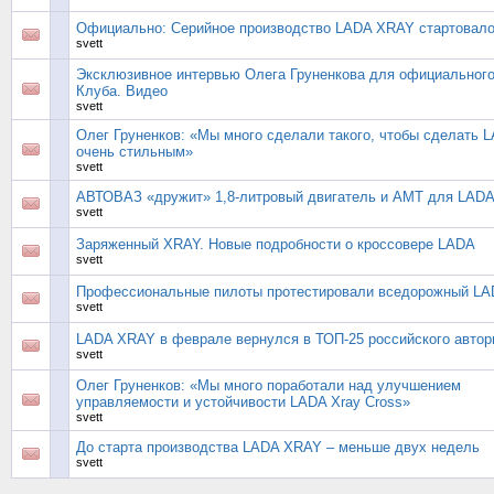
Официально: Серийное производство LADA XRAY стартовал
svett
Эксклюзивное интервью Олега Груненкова для официальног
Клуба. Видео
svett
Олег Груненков: «Мы много сделали такого, чтобы сделать 
очень стильным»
svett
АВТОВАЗ «дружит» 1,8-литровый двигатель и АМТ для LADA
svett
Заряженный XRAY. Новые подробности о кроссовере LADA
svett
Профессиональные пилоты протестировали вседорожный L
svett
LADA XRAY в феврале вернулся в ТОП-25 российского автор
svett
Олег Груненков: «Мы много поработали над улучшением
управляемости и устойчивости LADA Xray Cross»
svett
До старта производства LADA XRAY – меньше двух недель
svett