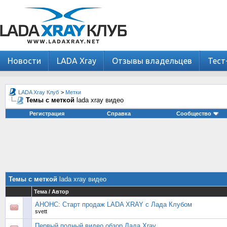
Новости
LADA Xray
Отзывы владельцев
Тест
LADA Xray Клуб
>
Метки
Темы с меткой
lada xray видео
Регистрация
Справка
Сообщество
Темы с меткой
lada xray видео
Тема / Автор
АНОНС: Старт продаж LADA XRAY с Лада Клубом
svett
Первый полный видео обзор Лада Xray