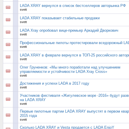
LADA XRAY вернулся в список бестселлеров авторынка РФ
svett
LADA XRAY показывает стабильные продажи
svett
LADA Xray опробовал вице-премьер Аркадий Дворкович
svett
Профессиональные пилоты протестировали вседорожный L
svett
LADA XRAY в феврале вернулся в ТОП-25 российского автор
svett
Олег Груненков: «Мы много поработали над улучшением
управляемости и устойчивости LADA Xray Cross»
svett
Достижения и успехи LADA в 2017 году
svett
Участников фестиваля «Жигулевское море -2016» будут разв
на LADA XRAY
svett
Первые пилотные партии LADA XRAY выпустят в первом ква
2015 года
svett
Сколько LADA XRAY и Vesta продается с LADA EnjoY