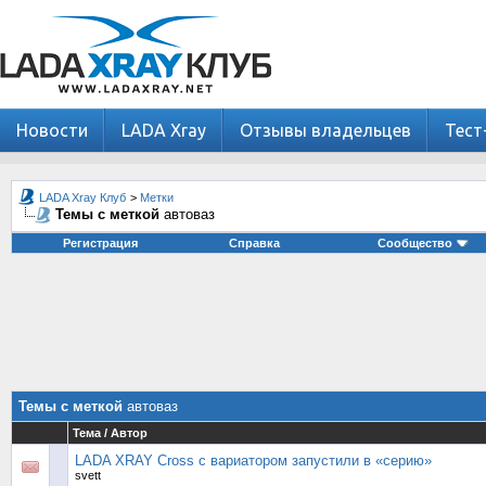
Новости
LADA Xray
Отзывы владельцев
Тест
LADA Xray Клуб
>
Метки
Темы с меткой
автоваз
Регистрация
Справка
Сообщество
Темы с меткой
автоваз
Тема / Автор
LADA XRAY Cross с вариатором запустили в «серию»
svett