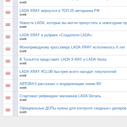
svett
LADA XRAY вернулся в ТОП-25 авторынка РФ
svett
Новости LADA, которые вы могли пропустить в новогодние п
svett
LADA XRAY в рубрике «Создатели LADA»
svett
Моноприводному кроссоверу LADA XRAY исполнилось 6 лет
svett
В Тольятти представят LADA X-RAY и LADA Vesta
svett
LADA XRAY #CLUB быстрее всего находит покупателей
svett
АВТОВАЗ рассказал о модернизации линии В0
svett
Стартовал ребрендинг магазинов LADA Dеталь
svett
Официальные ДОПы нужны для контроля «жадных» дилеров
svett