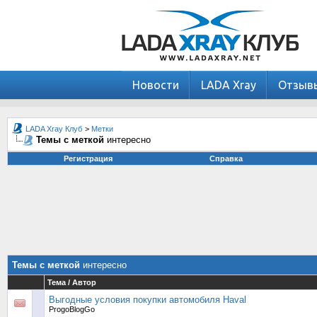
Новости
LADA Xray
Отзыв
LADA Xray Клуб
>
Метки
Темы с меткой
интересно
Регистрация
Справка
Темы с меткой
интересно
Тема / Автор
Выгодные условия покупки автомобиля Haval
ProgoBlogGo