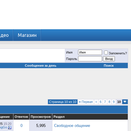
идео
Магазин
Имя
Запомнить?
Пароль
Сообщения за день
Поиск
Страница 10 из 10
«
Первая
<
6
7
8
9
10
щение
Ответов
Просмотров
Раздел
025
15:20
0
5,995
Свободное общение
logGo