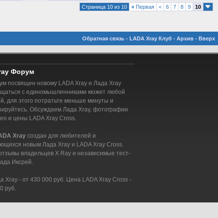
Страница 10 из 10
«
Первая
<
6
7
8
9
10
Обратная связь
-
LADA Xray Клуб
-
Архив
-
Вверх
ray Форум
м посвящен новому LADA Xray и Лада Xray
бщаться с единомышленниками может любой
, для этого потратьте меньше минуты и
рируйтесь. Обсуждаем Лада Xray, фотографии
део и цены LADA Xray Cross.
ADA Xray
создан для любителей и
ющихся новым Лада Xray и LADA Xray Cross.
отзывы владельцев X Ray и независимые тест-
ада Иксрей.
 Xray - от 430 000 руб. Цена LADA Xray Cross -
0 руб.