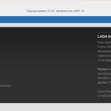
Текущее время:
07:54
. Часовой пояс GMT +4.
LADA X
Наш фору
Cross. О
желающий
зарегист
X-ray, ви
Форум L
интересу
Читайте 
драйвы Л
ray Клуб
Цена Лада
от 500 00