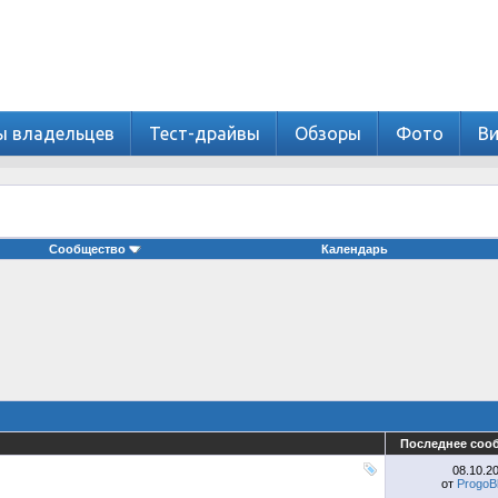
ы владельцев
Тест-драйвы
Обзоры
Фото
В
Сообщество
Календарь
Последнее соо
08.10.2
от
ProgoB