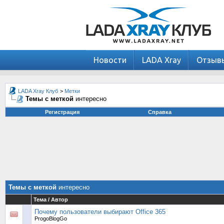
Новости
LADA Xray
Отзыв
LADA Xray Клуб
>
Метки
Темы с меткой
интересно
Регистрация
Справка
Темы с меткой
интересно
Тема / Автор
Почему пользователи выбирают Office 365
ProgoBlogGo