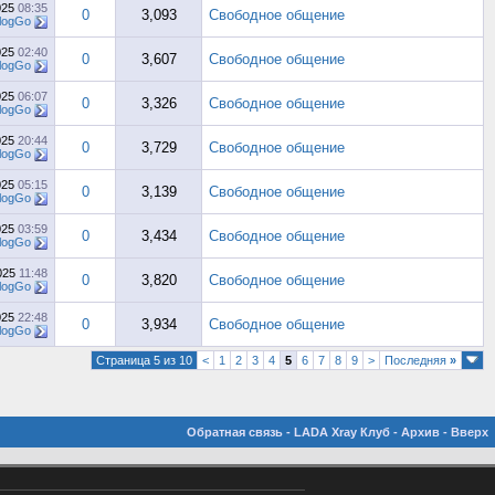
025
08:35
0
3,093
Свободное общение
logGo
025
02:40
0
3,607
Свободное общение
logGo
025
06:07
0
3,326
Свободное общение
logGo
025
20:44
0
3,729
Свободное общение
logGo
025
05:15
0
3,139
Свободное общение
logGo
025
03:59
0
3,434
Свободное общение
logGo
025
11:48
0
3,820
Свободное общение
logGo
025
22:48
0
3,934
Свободное общение
logGo
Страница 5 из 10
<
1
2
3
4
5
6
7
8
9
>
Последняя
»
Обратная связь
-
LADA Xray Клуб
-
Архив
-
Вверх