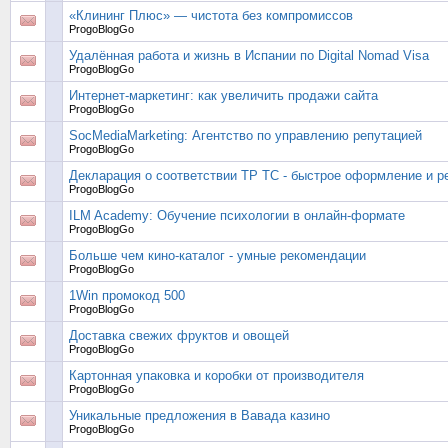
«Клининг Плюс» — чистота без компромиссов
ProgoBlogGo
Удалённая работа и жизнь в Испании по Digital Nomad Visa
ProgoBlogGo
Интернет-маркетинг: как увеличить продажи сайта
ProgoBlogGo
SocMediaMarketing: Агентство по управлению репутацией
ProgoBlogGo
Декларация о соответствии ТР ТС - быстрое оформление и р
ProgoBlogGo
ILM Academy: Обучение психологии в онлайн-формате
ProgoBlogGo
Больше чем кино-каталог - умные рекомендации
ProgoBlogGo
1Win промокод 500
ProgoBlogGo
Доставка свежих фруктов и овощей
ProgoBlogGo
Картонная упаковка и коробки от производителя
ProgoBlogGo
Уникальные предложения в Вавада казино
ProgoBlogGo