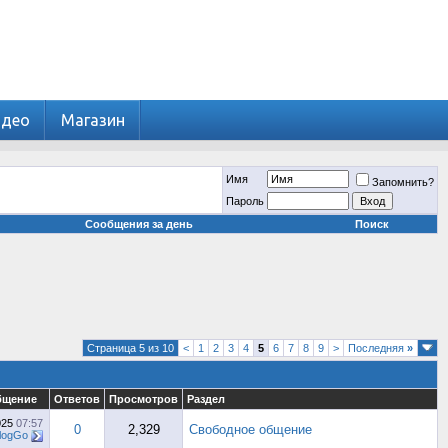
идео
Магазин
Имя
Запомнить?
Пароль
Сообщения за день
Поиск
Страница 5 из 10
<
1
2
3
4
5
6
7
8
9
>
Последняя
»
бщение
Ответов
Просмотров
Раздел
025
07:57
0
2,329
Свободное общение
logGo