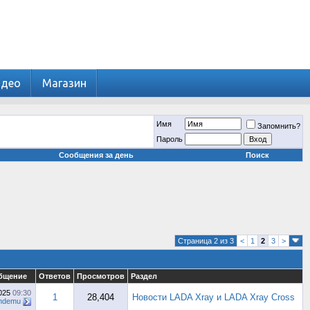
идео
Магазин
Имя
Запомнить?
Пароль
Сообщения за день
Поиск
Страница 2 из 3
<
1
2
3
>
бщение
Ответов
Просмотров
Раздел
2025
09:30
1
28,404
Новости LADA Xray и LADA Xray Cross
ndemu