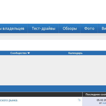
ы владельцев
Тест-драйвы
Обзоры
Фото
В
Сообщество
Календарь
Последнее соо
ского рынка
05.02.
от
xu