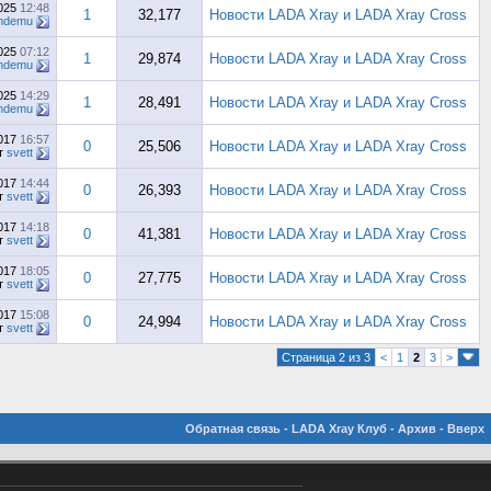
2025
12:48
1
32,177
Новости LADA Xray и LADA Xray Cross
ndemu
2025
07:12
1
29,874
Новости LADA Xray и LADA Xray Cross
ndemu
2025
14:29
1
28,491
Новости LADA Xray и LADA Xray Cross
ndemu
2017
16:57
0
25,506
Новости LADA Xray и LADA Xray Cross
т
svett
2017
14:44
0
26,393
Новости LADA Xray и LADA Xray Cross
т
svett
2017
14:18
0
41,381
Новости LADA Xray и LADA Xray Cross
т
svett
2017
18:05
0
27,775
Новости LADA Xray и LADA Xray Cross
т
svett
2017
15:08
0
24,994
Новости LADA Xray и LADA Xray Cross
т
svett
Страница 2 из 3
<
1
2
3
>
Обратная связь
-
LADA Xray Клуб
-
Архив
-
Вверх