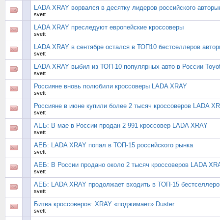
LADA XRAY ворвался в десятку лидеров российского авторы
svett
LADA XRAY преследуют европейские кроссоверы
svett
LADA XRAY в сентябре остался в ТОП10 бестселлеров авто
svett
LADA XRAY выбил из ТОП-10 популярных авто в России Toyo
svett
Россияне вновь полюбили кроссоверы LADA XRAY
svett
Россияне в июне купили более 2 тысяч кроссоверов LADA X
svett
АЕБ: В мае в России продан 2 991 кроссовер LADA XRAY
svett
АЕБ: LADA XRAY попал в ТОП-15 российского рынка
svett
АЕБ: В России продано около 2 тысяч кроссоверов LADA XR
svett
АЕБ: LADA XRAY продолжает входить в ТОП-15 бестселлеров
svett
Битва кроссоверов: XRAY «поджимает» Duster
svett