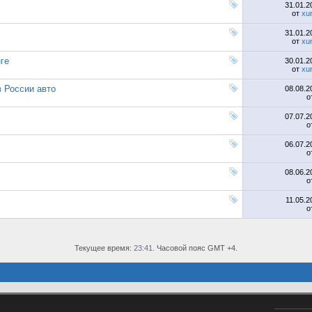
31.01.
от
xu
31.01.
от
xu
ге
30.01.
от
xu
 России авто
08.08.
о
07.07.
о
06.07.
о
08.06.
о
11.05.
о
Текущее время:
23:41
. Часовой пояс GMT +4.