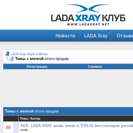
Новости
LADA Xray
Отзыв
LADA Xray Клуб
>
Метки
Темы с меткой
итоги продаж
Регистрация
Справка
Темы с меткой
итоги продаж
Тема / Автор
АЕБ: LADA XRAY вновь попал в ТОП-15 бестселлеров россий
svett