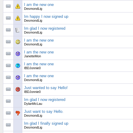
I am the new one
DesmondLig
Im happy I now signed up
DesmondLig
Im glad I now registered
DesmondLig
I am the new one
DesmondLig
I am the new one
JanetteMon
I am the new one
IBDJonnie0
I am the new one
DesmondLig
Just wanted to say Hello!
IBDJonnie0
Im glad I now registered
DylanMcLau
Just want to say Hello.
DesmondLig
Im glad I finally signed up
DesmondLig