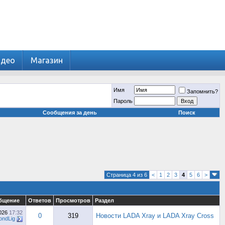
идео
Магазин
Имя
Запомнить?
Пароль
Сообщения за день
Поиск
Страница 4 из 6
<
1
2
3
4
5
6
>
бщение
Ответов
Просмотров
Раздел
2026
17:32
0
319
Новости LADA Xray и LADA Xray Cross
ndLig