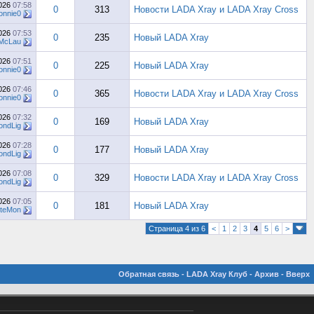
2026
07:58
0
313
Новости LADA Xray и LADA Xray Cross
onnie0
2026
07:53
0
235
Новый LADA Xray
McLau
2026
07:51
0
225
Новый LADA Xray
onnie0
2026
07:46
0
365
Новости LADA Xray и LADA Xray Cross
onnie0
2026
07:32
0
169
Новый LADA Xray
ndLig
2026
07:28
0
177
Новый LADA Xray
ndLig
2026
07:08
0
329
Новости LADA Xray и LADA Xray Cross
ndLig
2026
07:05
0
181
Новый LADA Xray
tteMon
Страница 4 из 6
<
1
2
3
4
5
6
>
Обратная связь
-
LADA Xray Клуб
-
Архив
-
Вверх