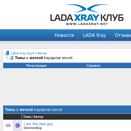
Новости
LADA Xray
Отзыв
LADA Xray Клуб
>
Метки
Темы с меткой
kayapınar escort
Регистрация
Справка
Темы с меткой
kayapınar escort
Тема / Автор
I am the new guy
DesmondLig