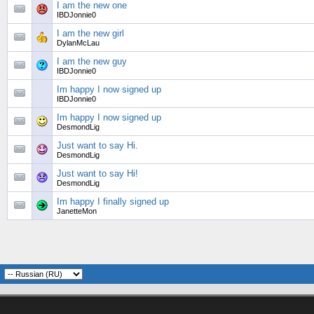
I am the new one
IBDJonnie0
I am the new girl
DylanMcLau
I am the new guy
IBDJonnie0
Im happy I now signed up
IBDJonnie0
Im happy I now signed up
DesmondLig
Just want to say Hi.
DesmondLig
Just want to say Hi!
DesmondLig
Im happy I finally signed up
JanetteMon