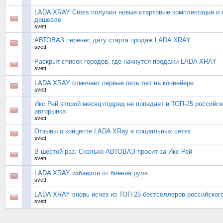
LADA XRAY Cross получил новые стартовые комплектации и 
дешевле
svett
АВТОВАЗ перенес дату старта продаж LADA XRAY
svett
Раскрыт список городов, где начнутся продажи LADA XRAY
svett
LADA XRAY отмечает первые пять лет на конвейере
svett
Икс Рей второй месяц подряд не попадает в ТОП-25 российск
авторынка
svett
Отзывы о концепте LADA XRay в социальных сетях
svett
В шестой раз: Сколько АВТОВАЗ просит за Икс Рей
svett
LADA XRAY избавили от биения руля
svett
LADA XRAY вновь исчез из ТОП-25 бестселлеров российског
svett