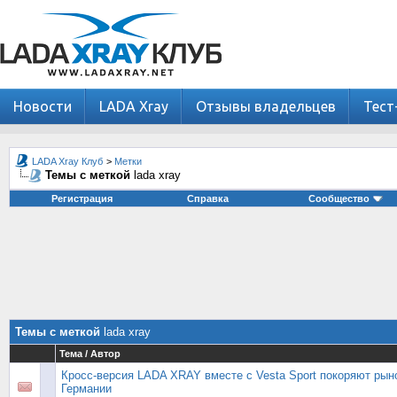
Новости
LADA Xray
Отзывы владельцев
Тест
LADA Xray Клуб
>
Метки
Темы с меткой
lada xray
Регистрация
Справка
Сообщество
Темы с меткой
lada xray
Тема / Автор
Кросс-версия LADA XRAY вместе с Vesta Sport покоряют рын
Германии