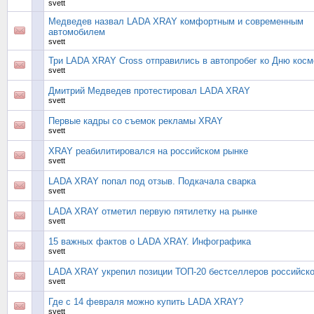
svett
Медведев назвал LADA XRAY комфортным и современным
автомобилем
svett
Три LADA XRAY Cross отправились в автопробег ко Дню косм
svett
Дмитрий Медведев протестировал LADA XRAY
svett
Первые кадры со съемок рекламы XRAY
svett
XRAY реабилитировался на российском рынке
svett
LADA XRAY попал под отзыв. Подкачала сварка
svett
LADA XRAY отметил первую пятилетку на рынке
svett
15 важных фактов о LADA XRAY. Инфографика
svett
LADA XRAY укрепил позиции ТОП-20 бестселлеров российско
svett
Где с 14 февраля можно купить LADA XRAY?
svett