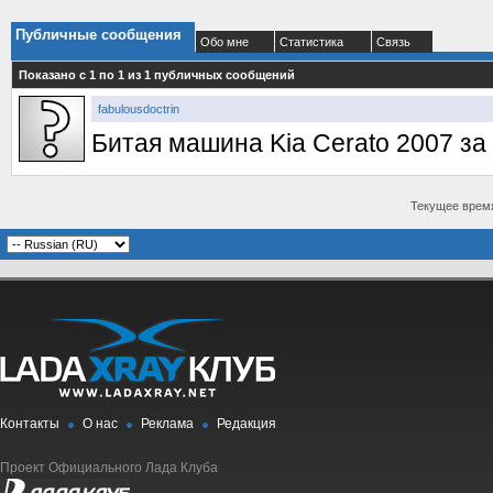
Публичные сообщения
Обо мне
Статистика
Связь
Показано с 1 по
1
из
1
публичных сообщений
fabulousdoctrin
Битая машина Kia Cerato 2007 за
Текущее врем
Контакты
О нас
Реклама
Редакция
Проект Официального Лада Клуба