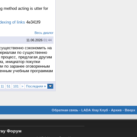
g method acting is utter for
ndexing of links
4e341f9
Весь диалог
11.06.2026
01:44
т существенно сэкономить на
териалам по существенно
 процесс, предлагая другим
а, инициатор покупки
ми по заранее оговоренным
твенным учебным программам
11
51
101
>
Последняя
»
Обратная связь
-
LADA Xray Клуб
-
Архив
-
Вверх
ray Форум