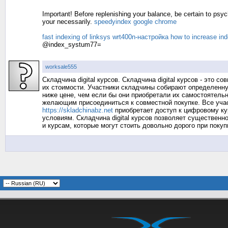
Important! Before replenishing your balance, be certain to psych
your necessarily.
speedyindex google chrome
fast indexing of linksys wrt400n-настройка
how to increase in
@index_systum77=
worksale555
Складчина digital курсов. Складчина digital курсов - это
их стоимости. Участники складчины собирают определенн
ниже цене, чем если бы они приобретали их самостоятель
желающим присоединиться к совместной покупке. Все учас
https://skladchinabz.net
приобретает доступ к цифровому ку
условиям. Складчина digital курсов позволяет существен
и курсам, которые могут стоить довольно дорого при поку