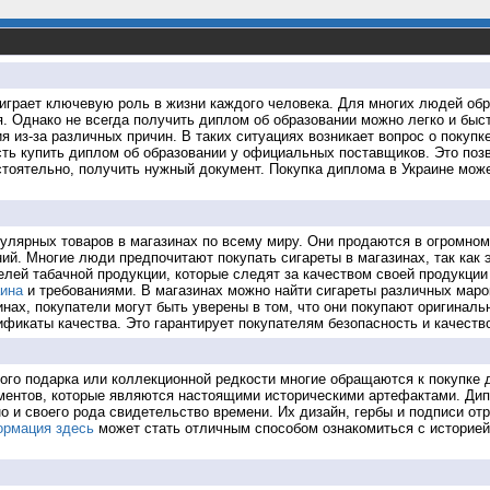
играет ключевую роль в жизни каждого человека. Для многих людей об
. Однако не всегда получить диплом об образовании можно легко и быс
 из-за различных причин. В таких ситуациях возникает вопрос о покуп
ть купить диплом об образовании у официальных поставщиков. Это поз
стоятельно, получить нужный документ. Покупка диплома в Украине мож
пулярных товаров в магазинах по всему миру. Они продаются в огромном
й. Многие люди предпочитают покупать сигареты в магазинах, так как э
лей табачной продукции, которые следят за качеством своей продукции
аина
и требованиями. В магазинах можно найти сигареты различных маро
нах, покупатели могут быть уверены в том, что они покупают оригиналь
фикаты качества. Это гарантирует покупателям безопасность и качеств
ого подарка или коллекционной редкости многие обращаются к покупке
ументов, которые являются настоящими историческими артефактами. Д
о и своего рода свидетельство времени. Их дизайн, гербы и подписи от
ормация здесь
может стать отличным способом ознакомиться с историей