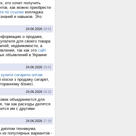
х, кто хочет получить
тов, как можно приобрести
ти по ссылке
колледжа
знаний и навыков. Это
24.06.2026
19:51
информацию о продаже,
купателя для своего товара
илей, недвижимости, а
явления, так как это
сайт
ых объявлений в Украине
24.06.2026
19:51
е
купити сигарети оптом
 кіоски з продажу сигарет,
торанному бізнесі.
24.06.2026
18:22
ловек объединяются для
, так как расходы делятся
лится им с другими
24.06.2026
17:19
 диплом техникума.
 из популярных вариантов -