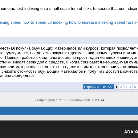
ometric test indexing on a small-scale turn of links to secure that our indexin
dexing speed
how to speed up indexing
how to increase indexing speed
fast i
 совместная покупка обучающих материалов или курсов, которая позволяе
ую сумму денег, после чего покупают доступ к цифровым курсам или ма
но. Принцип работы складчины довольно прост: один человек инициирует
тники вносят свою долю средств, и когда собирается необходимая сумм
рсу или материалу. После этого он делится им с остальными участника
но снизить стоимость обучающих материалов и получить доступ к качес
пке индивидуально.
Страница 1 из 227
1
2
3
4
5
Текущее время:
21:19
. Часовой пояс GMT +4.
LADA X