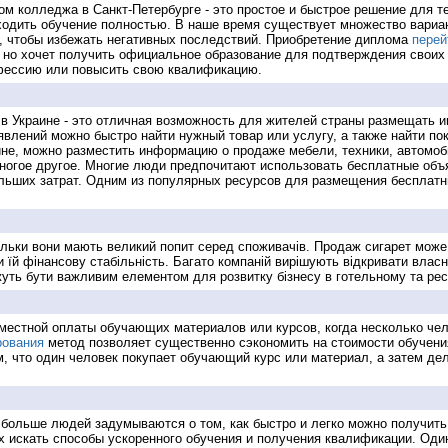
м колледжа в Санкт-Петербурге - это простое и быстрое решение для те
одить обучение полностью. В наше время существует множество вариан
, чтобы избежать негативных последствий. Приобретение диплома
перей
, но хочет получить официальное образование для подтверждения своих 
офессию или повысить свою квалификацию.
в Украине - это отличная возможность для жителей страны размещать 
явлений можно быстро найти нужный товар или услугу, а также найти по
не, можно разместить информацию о продаже мебели, техники, автомоб
 многое другое. Многие люди предпочитают использовать бесплатные объ
ольших затрат. Одним из популярных ресурсов для размещения бесплатн
кільки вони мають великий попит серед споживачів. Продаж сигарет мож
 їй фінансову стабільність. Багато компаній вирішують відкривати власні
ожуть бути важливим елементом для розвитку бізнесу в готельному та рес
вместной оплаты обучающих материалов или курсов, когда несколько че
рования
метод позволяет существенно сэкономить на стоимости обучения
, что один человек покупает обучающий курс или материал, а затем де
 больше людей задумываются о том, как быстро и легко можно получить
 искать способы ускоренного обучения и получения квалификации. Один