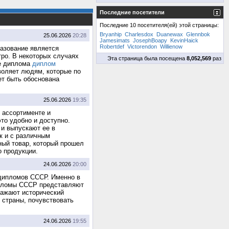
Последние посетители
Последние 10 посетителя(ей) этой страницы:
Bryanhip
Charlesdox
Duanewax
Glennbok
25.06.2026
20:28
Jamesimats
JosephBoapy
KevinHaick
Robertdef
Victorendon
Willienow
разование является
тро. В некоторых случаях
Эта страница была посещена
8,052,569
раз
ке диплома
диплом
воляет людям, которые по
ет быть обоснована
25.06.2026
19:35
 ассортименте и
то удобно и доступно.
 и выпускают ее в
к и с различным
ный товар, который прошел
о продукции.
24.06.2026
20:00
 дипломов СССР. Именно в
ипломы СССР представляют
ражают исторический
 страны, почувствовать
24.06.2026
19:55