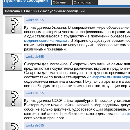
Публичные сообщения
Обо мне
Статистика
Показано с 1 по
10
из
2262
публичных сообщений
worksale555
Купить диплом Украина. В современном мире образование 
основным критерием успеха и профессионального развития
люди сталкиваются с трудностями в получении образования
медицинского колледжа
. В Украине существует возможнос
каким-либо причинам не могут получить образование само
различными причинами.
worksale555
Сигареты для магазинов. Сигареты - это один из самых по
предлагаются покупателям различных вкусов и предпочтени
Сигареты для магазинов поступают от крупных производите
соответствии со всеми стандартами
сигареты лм цена укр
содержанием никотина и смолы. Покупая сигареты в магази
все необходимые проверки и имеет соответствующие серти
worksale555
Купить диплом СССР в Екатеринбурге. В поисках уникальн
Екатеринбурге можно найти широкий выбор подобных док
собой не только документ, удостоверяющий образование, н
контекст той эпохи. Приобретение такого диплома
вся инф
себя частью прошлого.
worksale555