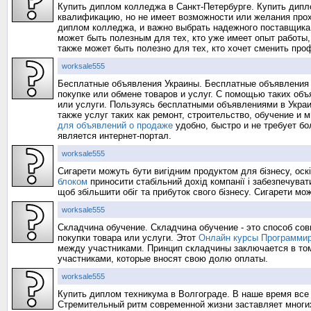
Купить диплом колледжа в Санкт-Петербурге. Купить дипло
квалификацию, но не имеет возможности или желания прох
диплом колледжа, и важно выбрать надежного поставщика
может быть полезным для тех, кто уже имеет опыт работы
также может быть полезно для тех, кто хочет сменить пр
worksale555
Бесплатные объявления Украины. Бесплатные объявления 
покупке или обмене товаров и услуг. С помощью таких объ
или услуги. Пользуясь бесплатными объявлениями в Украи
также услуг таких как ремонт, строительство, обучение и
для объявлений о продаже
удобно, быстро и не требует б
является интернет-портал.
worksale555
Сигарети можуть бути вигідним продуктом для бізнесу, ос
блоком
приносити стабільний дохід компанії і забезпечувати
щоб збільшити обіг та прибуток свого бізнесу. Сигарети м
worksale555
Складчина обучение. Складчина обучение - это способ со
покупки товара или услуги. Этот
Онлайн курсы Программи
между участниками. Принцип складчины заключается в том
участниками, которые вносят свою долю оплаты.
worksale555
Купить диплом техникума в Волгограде. В наше время все
Стремительный ритм современной жизни заставляет многих