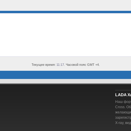
Текущее время:
11:17
. Часовой пояс GMT +4.
LADA X
Наш фору
Cross. О
желающий
зарегист
X-ray, ви