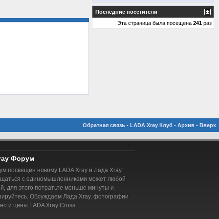
Последние посетители
Эта страница была посещена
241
раз
Обратная связь
-
LADA Xray Клуб
-
Архив
-
Вверх
ray Форум
м посвящен новому LADA Xray и Лада Xray
бщаться с единомышленниками может любой
, для этого потратьте меньше минуты и
рируйтесь. Обсуждаем Лада Xray, фотографии
део и цены LADA Xray Cross.