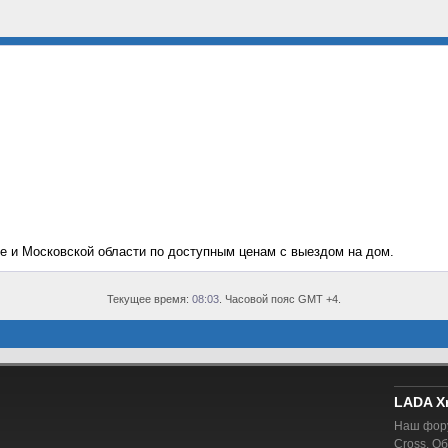
е и Московской области по доступным ценам с выездом на дом.
Текущее время:
08:03
. Часовой пояс GMT +4.
LADA X
Наш фору
Cross. О