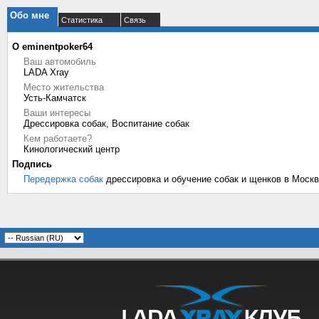
Обо мне
Статистика
Связь
О eminentpoker64
Ваш автомобиль
LADA Xray
Место жительства
Усть-Камчатск
Ваши интересы
Дрессировка собак, Воспитание собак
Кем работаете?
Кинологический центр
Подпись
Передержка собак
дрессировка и обучение собак и щенков в Москв