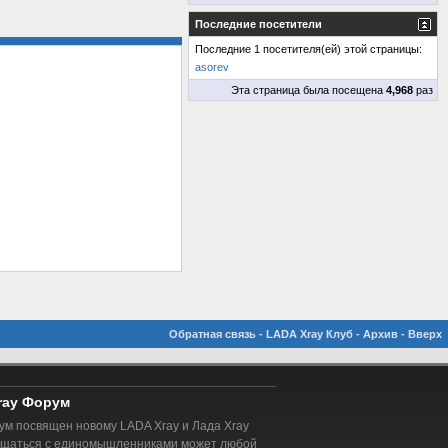
Последние посетители
Последние 1 посетителя(ей) этой страницы:
asorev
Эта страница была посещена
4,968
раз
Обратная связь
-
LADA Xray Клуб
-
Архив
-
Вверх
ray Форум
м посвящен новому LADA Xray и Лада Xray
бщаться с единомышленниками может любой