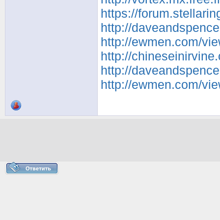
https://forum.stellar
http://daveandspence
http://ewmen.com/v
http://chineseinirvi
http://daveandspence
http://ewmen.com/vi