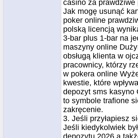
casino za prawdziwe 
Jak mogę usunąć kar
poker online prawdzi
polską licencją wynik
3-bar plus 1-bar na je
maszyny online Duży
obsługą klienta w ojc
pracownicy, którzy r
w pokera online Wyże
kwestie, które wpływa
depozyt sms kasyno Ca
to symbole trafione s
zakręcenie.
3. Jeśli przyłapiesz s
Jeśli kiedykolwiek by
depozytu 2026 a takż