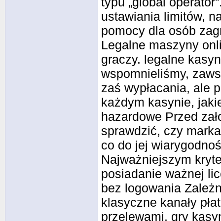
typu „global operator
ustawiania limitów, 
pomocy dla osób zag
Legalne maszyny onli
graczy. legalne kasyn
wspomnieliśmy, zawsz
zaś wypłacania, ale p
każdym kasynie, jaki
hazardowe Przed zał
sprawdzić, czy marka
co do jej wiarygodno
Najważniejszym kryte
posiadanie ważnej li
bez logowania Zależn
klasyczne kanały płat
przelewami. gry kasyn