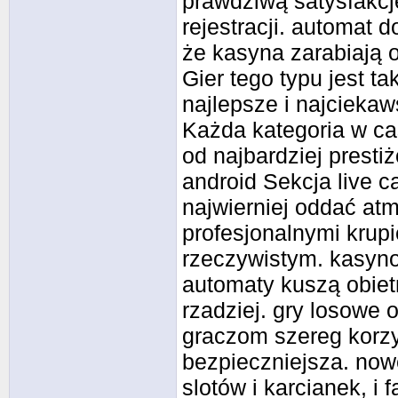
prawdziwą satysfakcj
rejestracji. automat 
że kasyna zarabiają o
Gier tego typu jest t
najlepsze i najciekaw
Każda kategoria w ca
od najbardziej prest
android Sekcja live c
najwierniej oddać at
profesjonalnymi krup
rzeczywistym. kasyno
automaty kuszą obiet
rzadziej. gry losowe 
graczom szereg korzyś
bezpieczniejsza. now
slotów i karcianek, i