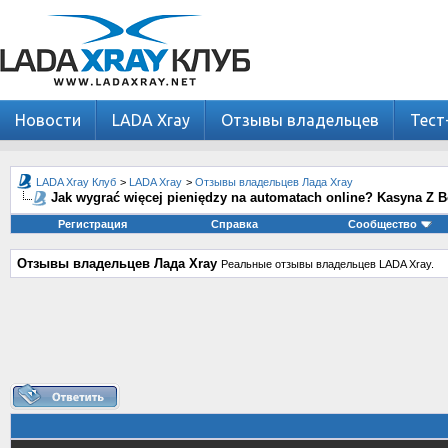
Новости
LADA Xray
Отзывы владельцев
Тест
LADA Xray Клуб
>
LADA Xray
>
Отзывы владельцев Лада Xray
Jak wygrać więcej pieniędzy na automatach online? Kasyna Z 
Регистрация
Справка
Сообщество
Отзывы владельцев Лада Xray
Реальные отзывы владельцев LADA Xray.