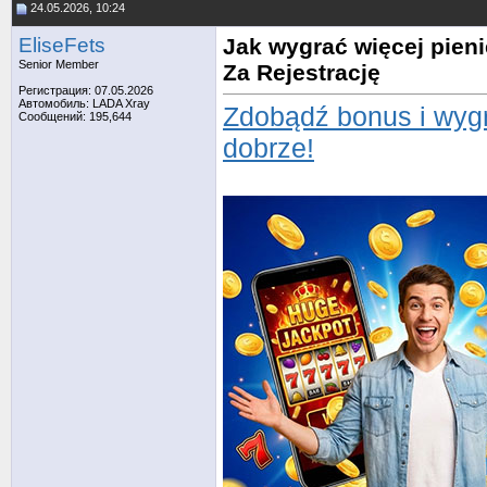
24.05.2026, 10:24
EliseFets
Jak wygrać więcej pie
Senior Member
Za Rejestrację
Регистрация: 07.05.2026
Автомобиль: LADA Xray
Zdobądź bonus i wygr
Сообщений: 195,644
dobrze!