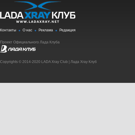
Контакты
О нас
Реклама
Редакция
Проект Официального Лада Клуба
Copyrights © 2014-2020 LADA Xray Club | Лада Xray Клуб