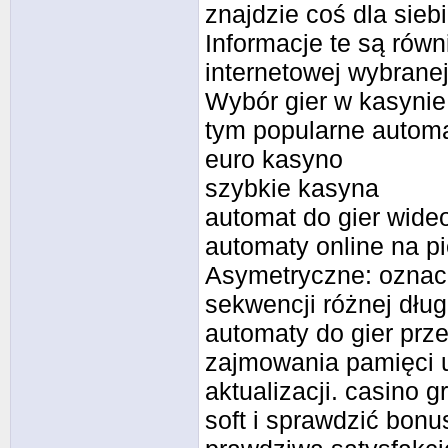
znajdzie coś dla sieb
Informacje te są równ
internetowej wybranej
Wybór gier w kasynie 
tym popularne automat
euro kasyno
szybkie kasyna
automat do gier wide
automaty online na p
Asymetryczne: oznacz
sekwencji różnej dług
automaty do gier prze
zajmowania pamięci 
aktualizacji. casino 
soft i sprawdzić bonu