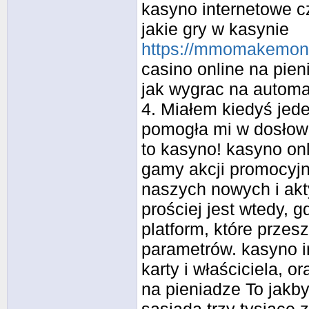
kasyno internetowe c
jakie gry w kasynie
https://mmomakemoney
casino online na pien
jak wygrac na automa
4. Miałem kiedyś jed
pomogła mi w dosłown
to kasyno! kasyno onl
gamy akcji promocyjn
naszych nowych i akt
prościej jest wtedy, 
platform, które prze
parametrów. kasyno i
karty i właściciela, 
na pieniadze To jakb